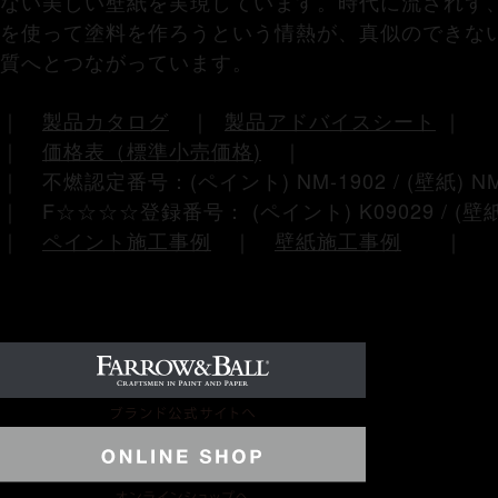
ない美しい壁紙を実現しています。時代に流されず
を使って塗料を作ろうという情熱が、真似のできな
質へとつながっています。
｜
製品カタログ
｜
製品アドバイスシート
｜
｜
価格表（標準小売価格
)
｜
｜ 不燃認定番号：(ペイント) NM-1902 / (壁紙) NM
｜ F☆☆☆☆登録番号： (ペイント) K09029 / (壁紙
｜
ペイント施工事例
｜
壁紙施工事例
｜