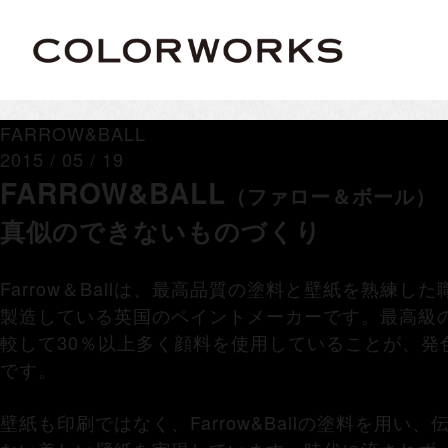
FARROW&BALL
2015 / 05 / 19
FARROW&BALL
（ファロー＆ボール）
真似のできないものづくり
Farrow＆Ballは、最高品質の塗料と壁紙を熟練
製造している英国のペイントメーカーです。最高級
較して30％以上多く顔料を使用していることが、発
です。
壁紙も印刷ではなく、Farrow&Ballの塗料を用