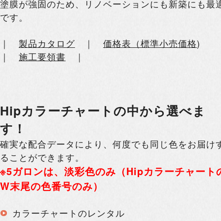
塗膜が強固のため、リノベーションにも新築にも最
です。
｜
製品カタログ
｜
価格表（標準小売価格
)
｜
施工要領書
｜
Hipカラーチャートの中から選べま
す！
確実な配合データにより、何度でも同じ色をお届け
ることができます。
※5ガロンは、淡彩色のみ（Hipカラーチャート
W末尾の色番号のみ）
カラーチャートのレンタル