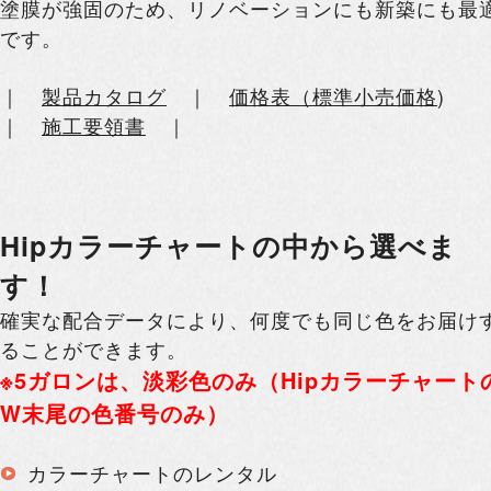
塗膜が強固のため、リノベーションにも新築にも最
です。
｜
製品カタログ
｜
価格表（標準小売価格
)
｜
施工要領書
｜
Hipカラーチャートの中から選べま
す！
確実な配合データにより、何度でも同じ色をお届け
ることができます。
※5ガロンは、淡彩色のみ（Hipカラーチャート
W末尾の色番号のみ）
カラーチャートのレンタル