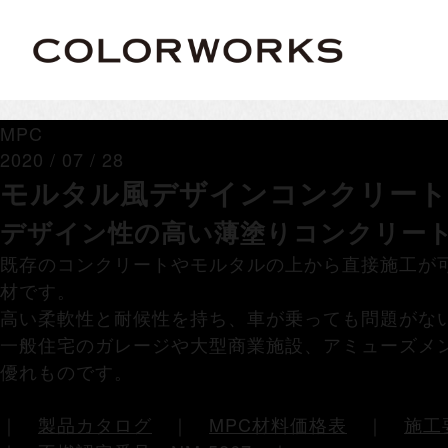
MPC
2020 / 07 / 28
モルタル風デザインコンクリート 
デザイン性の高い薄塗りコンクリー
既存のコンクリートやモルタルの上から直接施工が
材です。
高い柔軟性と耐候性を持ち、車が乗っても問題がな
一般住宅のガレージや大型商業施設、アミューズメ
優れものです。
｜
製品カタログ
｜
MPC材料価格表
｜
施工