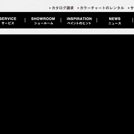
 / (ペイント) K09026 ｜