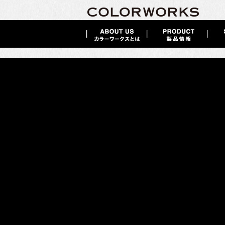
VALRENNA
2019 / 04 / 22
スエードペイント
VALRENNA
（バルレンナ）
豊富なカラーと耐久性を兼ね備えた
スエードのような非常に柔らかな感触
特殊な樹脂と顔料により空間に滑らかな光の反射をもたらし、
この上なくエレガントな色合いで空間を演出することができます。
その仕上がりは、ソフトで優しい触り心地です。
｜
製品カタログ
｜
価格表（標準小売価格
)
｜
施工要領書
｜
｜ 不燃認定番号：NM-4771 ｜ F☆☆☆☆登録番号：(プライマー) K09025
｜
施工事例
｜
※425Mスエード専用ベース 色リニューアルのお知らせ
スエードペイントバルレンナの塗り方