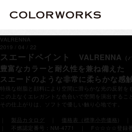
VALRENNA
2019 / 04 / 22
スエードペイント
VALRENNA
（
豊富なカラーと耐久性を兼ね備えた
スエードのような非常に柔らかな感
特殊な樹脂と顔料により空間に滑らかな光の反射を
この上なくエレガントな色合いで空間を演出するこ
その仕上がりは、ソフトで優しい触り心地です。
｜
製品カタログ
｜
価格表（標準小売価格
)
｜ 不燃認定番号：NM-4771 ｜ F☆☆☆☆登録番号：