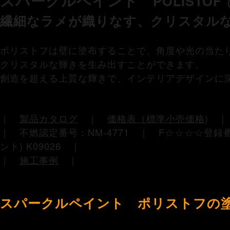
スパークルペイント
POLISTOF
繊細なラメが織りなす、クリスタル
ポリストフは壁に塗布することで、角度や光の当た
クリスタルな輝きを生み出すことができます。
創造を超える上質な輝きで、インテリアデザインに
｜
製品カタログ
｜
価格表（標準小売価格
)
｜ 不燃認定番号：NM-4771 ｜ F☆☆☆☆登録番号：
ント) K09026 ｜
｜
施工事例
｜
スパークルペイント ポリストフの