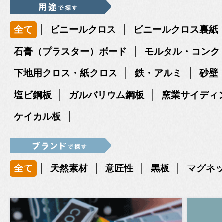
|
|
全て
ビニールクロス
ビニールクロス裏紙
|
石膏（プラスター）ボード
モルタル・コンク
|
|
下地用クロス・紙クロス
鉄・アルミ
砂壁
|
|
塩ビ鋼板
ガルバリウム鋼板
窯業サイディ
|
ケイカル板
|
|
|
|
全て
天然素材
意匠性
黒板
マグネ