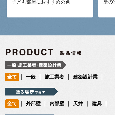
壁の
子ども部屋におすすめの色
|
|
|
|
全て
一般
施工業者
建築設計業
|
|
|
|
|
全て
外部壁
内部壁
天井
建具