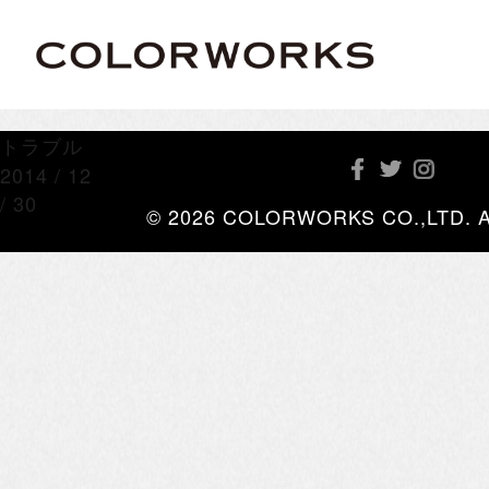
トラブル
2014 / 12
/ 30
© 2026 COLORWORKS CO.,LTD. All 