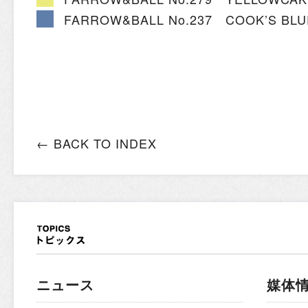
FARROW&BALL No.237 COOK’S BLU
← BACK TO INDEX
ニュース
媒体