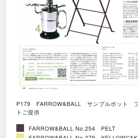
P179 FARROW&BALL サンプルポット 
トご提供
FARROW&BALL No.254 PELT
FARROW&BALL No.279 YELLOWCAK