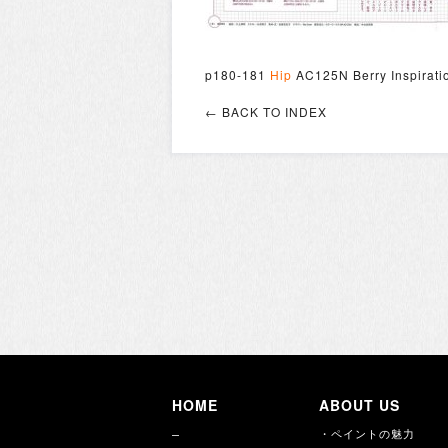
p180-181
Hip
AC125N Berry Inspirati
← BACK TO INDEX
HOME
ABOUT US
・ペイントの魅力