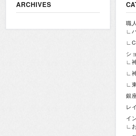
ARCHIVES
CA
職
∟
∟
シ
∟
∟
∟
銀
レ
イ
∟