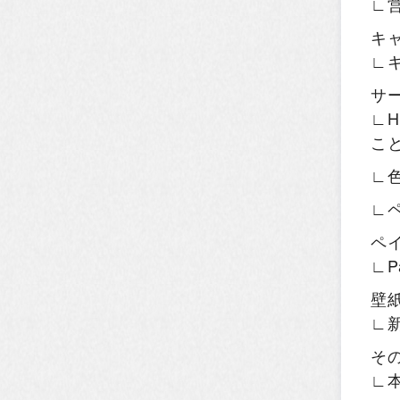
∟
キ
∟
サ
∟H
こ
∟
∟
ペ
∟P
壁
∟
そ
∟