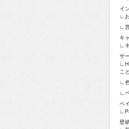
イ
∟
∟
キ
∟
サ
∟H
こ
∟
∟
ペ
∟P
壁