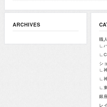
ARCHIVES
CA
職
∟
∟
シ
∟
∟
∟
銀
レ