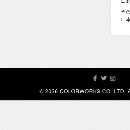
∟
そ
∟
© 2026 COLORWORKS CO.,LTD. All