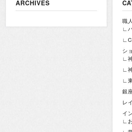
ARCHIVES
CA
職
∟
∟
シ
∟
∟
∟
銀
レ
イ
∟
∟