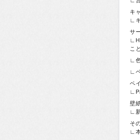
キ
∟
サ
∟H
こ
∟
∟
ペ
∟P
壁
∟
そ
∟