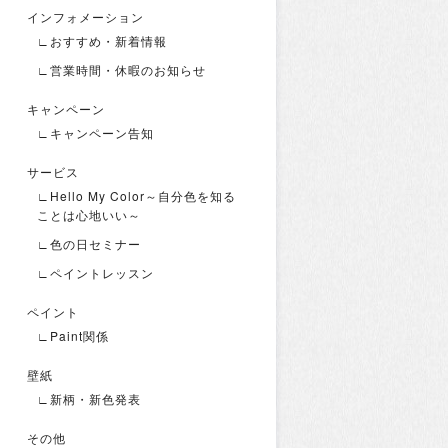
インフォメーション
∟おすすめ・新着情報
∟営業時間・休暇のお知らせ
キャンペーン
∟キャンペーン告知
サービス
∟Hello My Color～自分色を知る
ことは心地いい～
∟色の日セミナー
∟ペイントレッスン
ペイント
∟Paint関係
壁紙
∟新柄・新色発表
その他