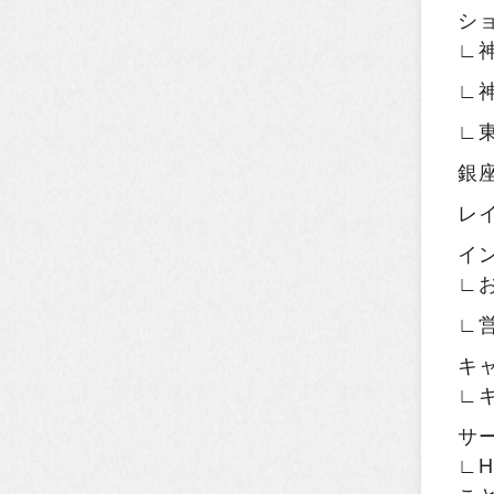
シ
∟
∟
∟
銀
レ
イ
∟
∟
キ
∟
サ
∟H