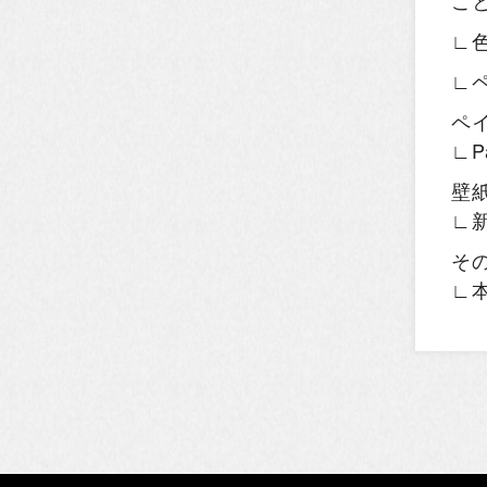
こ
∟
∟
ペ
∟P
壁
∟
そ
∟