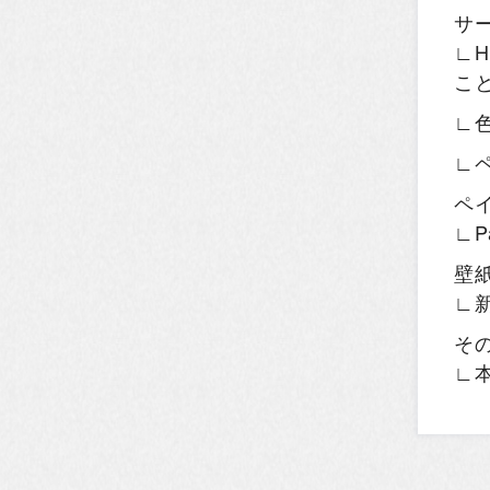
サ
∟H
こ
∟
∟
ペ
∟P
壁
∟
そ
∟