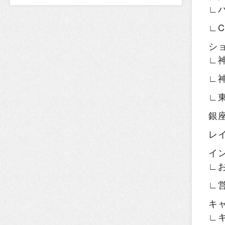
∟
∟
シ
∟
∟
∟
銀
レ
イ
∟
∟
キ
∟