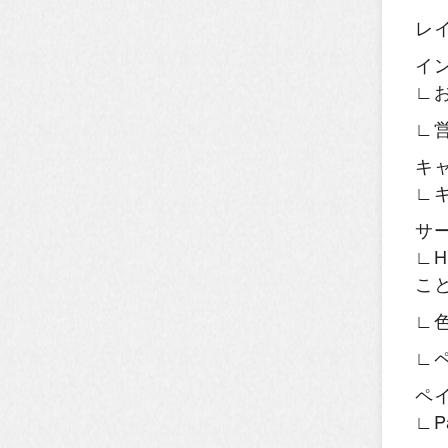
レ
イ
∟
∟
キ
∟
サ
∟H
こ
∟
∟
ペ
∟P