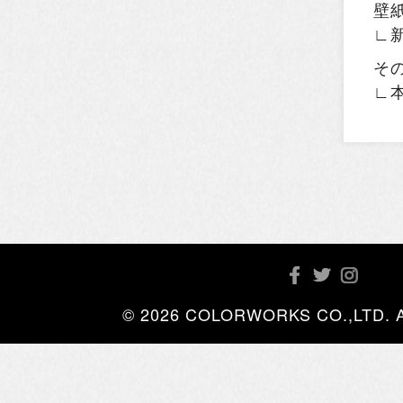
壁
∟
そ
∟
© 2026 COLORWORKS CO.,LTD. All