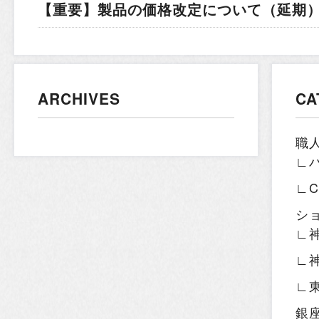
【重要】製品の価格改定について（延期）.
ARCHIVES
CA
職
∟
∟
シ
∟
∟
∟
銀