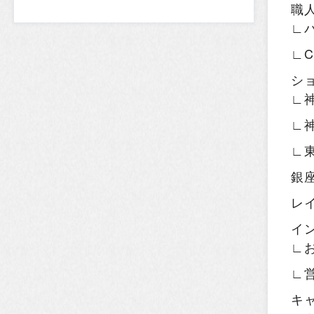
職
∟
∟
シ
∟
∟
∟
銀
レ
イ
∟
∟
キ