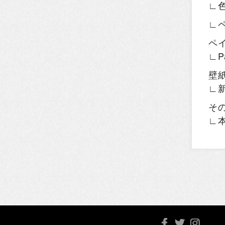
∟
∟
ペ
∟P
壁
∟
そ
∟