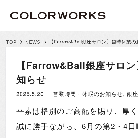
>
>
【Farrow&Ball銀座サロン】臨時休業
TOP
NEWS
【Farrow&Ball銀座サ
知らせ
2025.5.20
∟営業時間・休暇のお知らせ
,
銀
平素は格別のご高配を賜り、厚
誠に勝手ながら、6月の第2・4