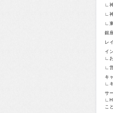
∟
∟
∟
銀
レ
イ
∟
∟
キ
∟
サ
∟H
こ