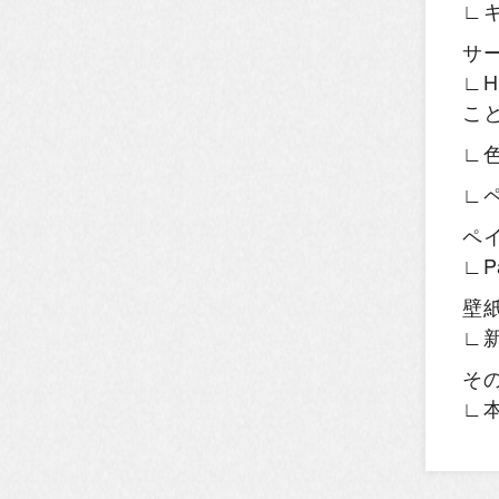
∟
サ
∟H
こ
∟
∟
ペ
∟P
壁
∟
そ
∟