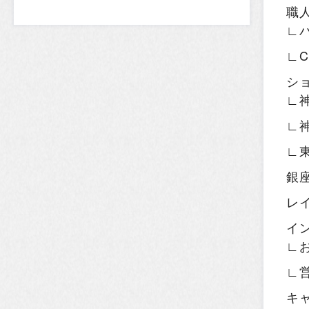
職
∟
∟
シ
∟
∟
∟
銀
レ
イ
∟
∟
キ