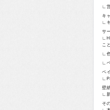
∟
キ
∟
サ
∟H
こ
∟
∟
ペ
∟P
壁
∟
そ
∟