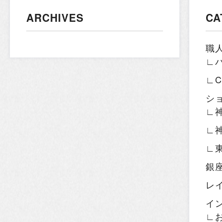
ARCHIVES
CA
職
∟
∟
シ
∟
∟
∟
銀
レ
イ
∟