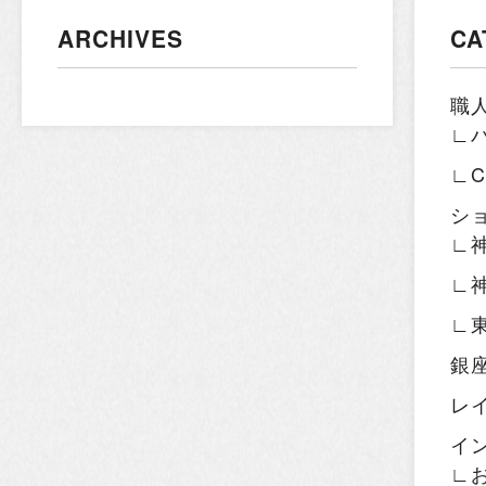
ARCHIVES
CA
職
∟
∟
シ
∟
∟
∟
銀
レ
イ
∟