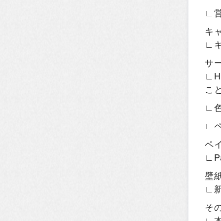
∟
キ
∟
サ
∟H
こ
∟
∟
ペ
∟P
壁
∟
そ
∟