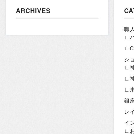
ARCHIVES
CA
職
∟
∟
シ
∟
∟
∟
銀
レ
イ
∟