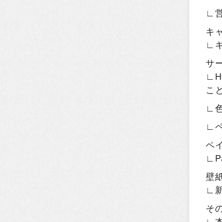
∟
キ
∟
サ
∟H
こ
∟
∟
ペ
∟P
壁
∟
そ
∟