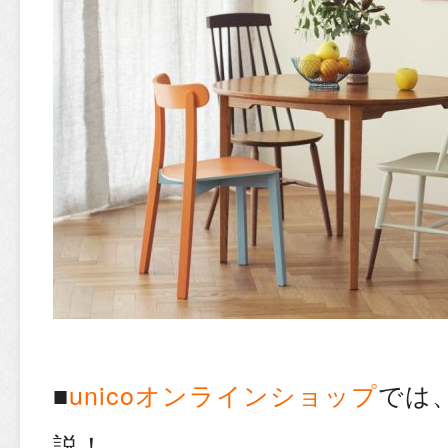
■
​unicoオンラインショップ
では
説！