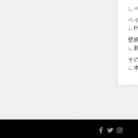
∟
ペ
∟P
壁
∟
そ
∟