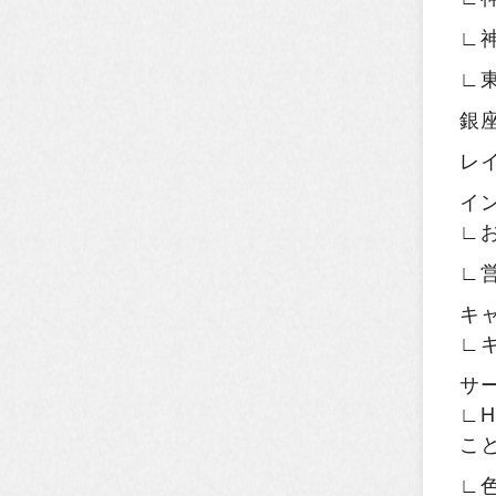
∟
∟
銀
レ
イ
∟
∟
キ
∟
サ
∟H
こ
∟