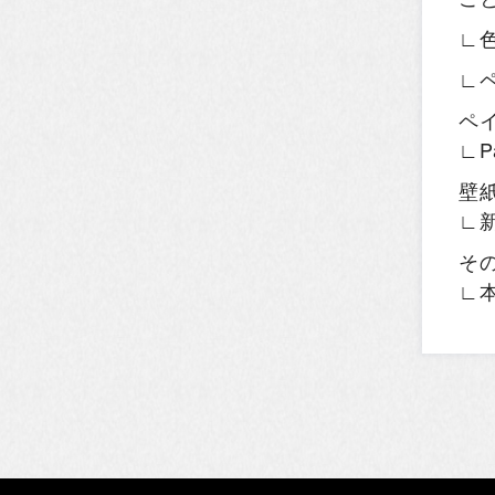
∟
∟
ペ
∟P
壁
∟
そ
∟