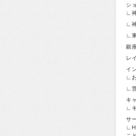
シ
∟
∟
∟
銀
レ
イ
∟
∟
キ
∟
サ
∟H
こ