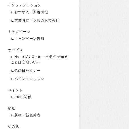
インフォメーション
∟おすすめ・新着情報
∟営業時間・休暇のお知らせ
キャンペーン
∟キャンペーン告知
サービス
∟Hello My Color～自分色を知る
ことは心地いい～
∟色の日セミナー
∟ペイントレッスン
ペイント
∟Paint関係
壁紙
∟新柄・新色発表
その他