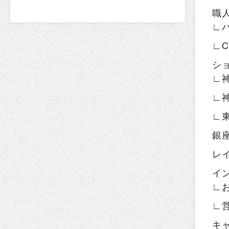
職
∟
∟
シ
∟
∟
∟
銀
レ
イ
∟
∟
キ