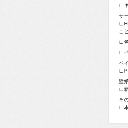
∟
サ
∟H
こ
∟
∟
ペ
∟P
壁
∟
そ
∟