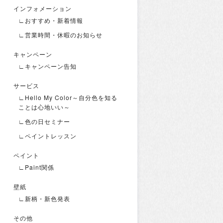
インフォメーション
∟おすすめ・新着情報
∟営業時間・休暇のお知らせ
キャンペーン
∟キャンペーン告知
サービス
∟Hello My Color～自分色を知る
ことは心地いい～
∟色の日セミナー
∟ペイントレッスン
ペイント
∟Paint関係
壁紙
∟新柄・新色発表
その他