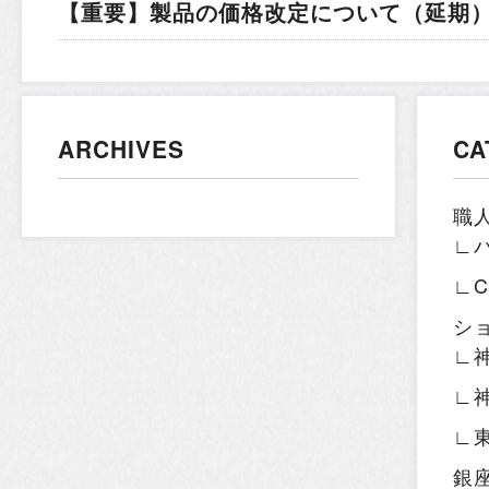
【重要】製品の価格改定について（延期）.
ARCHIVES
CA
職
∟
∟
シ
∟
∟
∟
銀