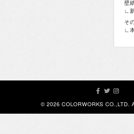
壁
∟
そ
∟
© 2026 COLORWORKS CO.,LTD. All