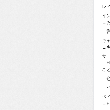
レ
イ
∟
∟
キ
∟
サ
∟H
こ
∟
∟
ペ
∟P