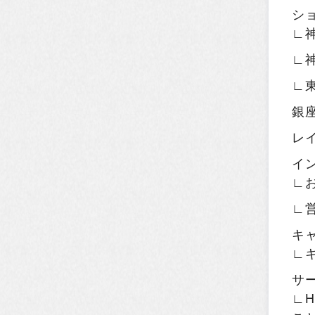
シ
∟
∟
∟
銀
レ
イ
∟
∟
キ
∟
サ
∟H