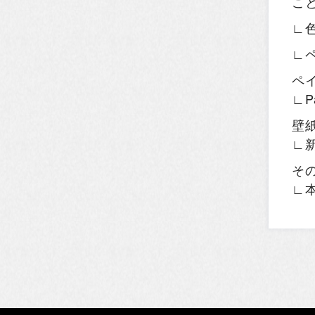
こ
∟
∟
ペ
∟P
壁
∟
そ
∟