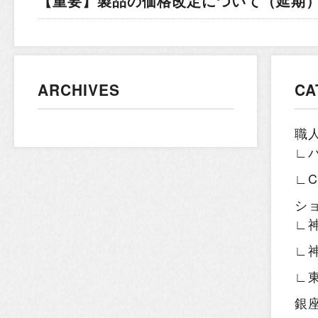
【重要】製品の価格改定について（延期）.
ARCHIVES
CA
職
∟
∟
シ
∟
∟
∟
銀