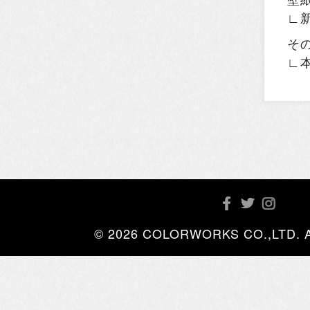
∟
そ
∟
© 2026 COLORWORKS CO.,LTD. All