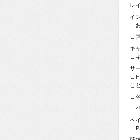
レ
イ
∟
∟
キ
∟
サ
∟H
こ
∟
∟
ペ
∟P
壁