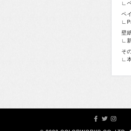
∟
ペ
∟P
壁
∟
そ
∟