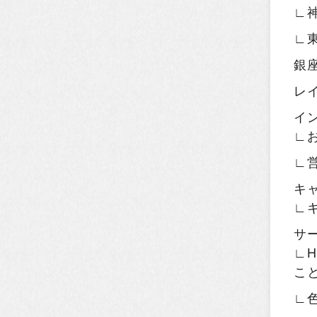
∟
∟
銀
レ
イ
∟
∟
キ
∟
サ
∟H
こ
∟