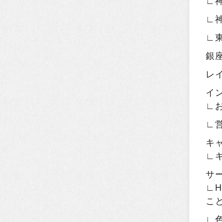
∟
∟
∟
銀
レ
イ
∟
∟
キ
∟
サ
∟H
こ
∟