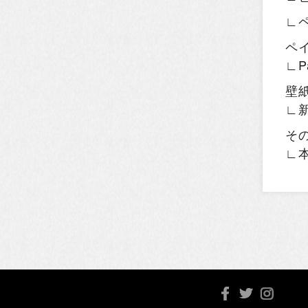
∟
ペ
∟P
壁
∟
そ
∟