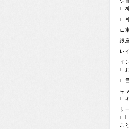
シ
∟
∟
∟
銀
レ
イ
∟
∟
キ
∟
サ
∟H
こ