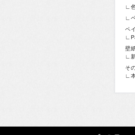
∟
∟
ペ
∟P
壁
∟
そ
∟