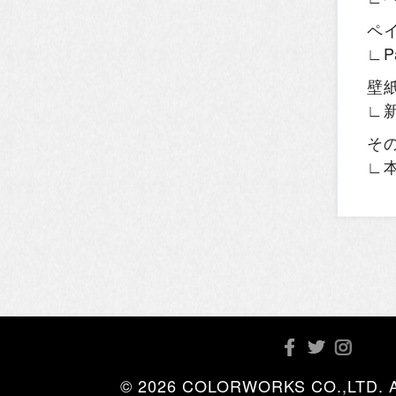
ペ
∟P
壁
∟
そ
∟
© 2026 COLORWORKS CO.,LTD. All