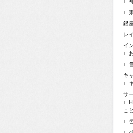
∟
∟
銀
レ
イ
∟
∟
キ
∟
サ
∟H
こ
∟
∟