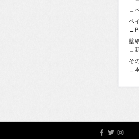
∟
ペ
∟P
壁
∟
そ
∟