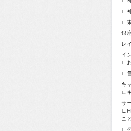
∟
∟
∟
銀
レ
イ
∟
∟
キ
∟
サ
∟H
こ
∟