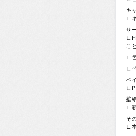
キ
∟
サ
∟H
こ
∟
∟
ペ
∟P
壁
∟
そ
∟