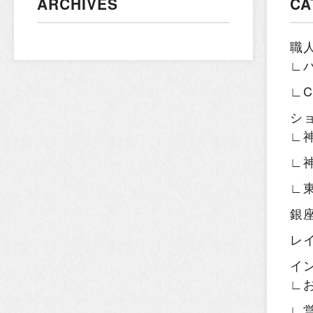
ARCHIVES
CA
職
∟
∟
シ
∟
∟
∟
銀
レ
イ
∟
∟