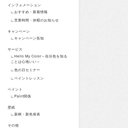
インフォメーション
∟おすすめ・新着情報
∟営業時間・休暇のお知らせ
キャンペーン
∟キャンペーン告知
サービス
∟Hello My Color～自分色を知る
ことは心地いい～
∟色の日セミナー
∟ペイントレッスン
ペイント
∟Paint関係
壁紙
∟新柄・新色発表
その他