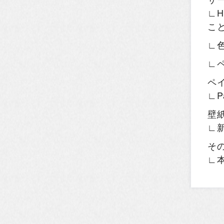
∟H
こ
∟
∟
ペ
∟P
壁
∟
そ
∟