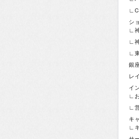
∟
シ
∟
∟
∟
銀
レ
イ
∟
∟
キ
∟
サ