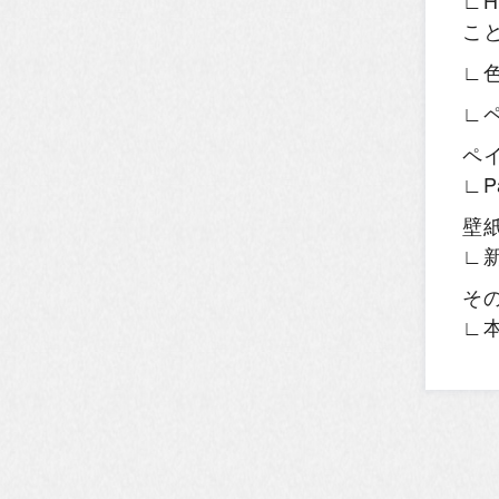
∟H
こ
∟
∟
ペ
∟P
壁
∟
そ
∟