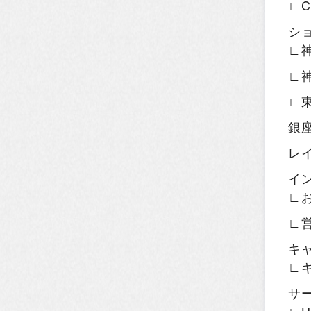
∟
シ
∟
∟
∟
銀
レ
イ
∟
∟
キ
∟
サ