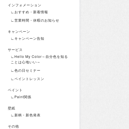
インフォメーション
∟おすすめ・新着情報
∟営業時間・休暇のお知らせ
キャンペーン
∟キャンペーン告知
サービス
∟Hello My Color～自分色を知る
ことは心地いい～
∟色の日セミナー
∟ペイントレッスン
ペイント
∟Paint関係
壁紙
∟新柄・新色発表
その他