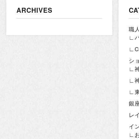
ARCHIVES
CA
職
∟
∟
シ
∟
∟
∟
銀
レ
イ
∟