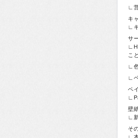
∟
キ
∟
サ
∟H
こ
∟
∟
ペ
∟P
壁
∟
そ
∟