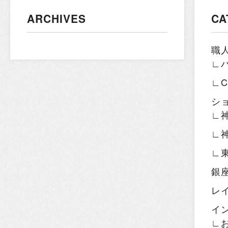
ARCHIVES
CA
職
∟
∟
シ
∟
∟
∟
銀
レ
イ
∟