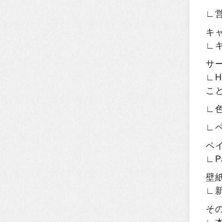
∟
キ
∟
サ
∟H
こ
∟
∟
ペ
∟P
壁
∟
そ
∟