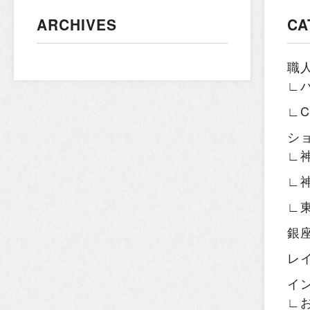
ARCHIVES
CA
職
∟
∟
シ
∟
∟
∟
銀
レ
イ
∟