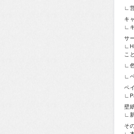
∟
キ
∟
サ
∟H
こ
∟
∟
ペ
∟P
壁
∟
そ
∟