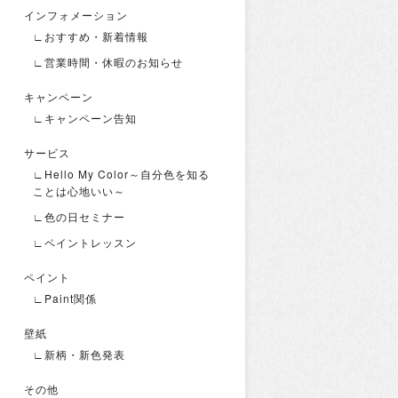
インフォメーション
∟おすすめ・新着情報
∟営業時間・休暇のお知らせ
キャンペーン
∟キャンペーン告知
サービス
∟Hello My Color～自分色を知る
ことは心地いい～
∟色の日セミナー
∟ペイントレッスン
ペイント
∟Paint関係
壁紙
∟新柄・新色発表
その他