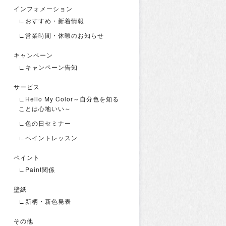
インフォメーション
∟おすすめ・新着情報
∟営業時間・休暇のお知らせ
キャンペーン
∟キャンペーン告知
サービス
∟Hello My Color～自分色を知る
ことは心地いい～
∟色の日セミナー
∟ペイントレッスン
ペイント
∟Paint関係
壁紙
∟新柄・新色発表
その他