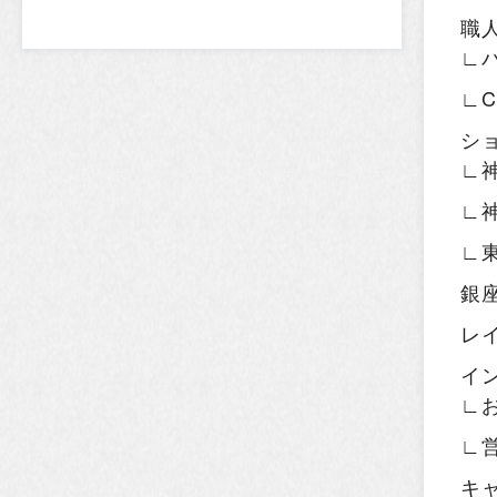
職
∟
∟
シ
∟
∟
∟
銀
レ
イ
∟
∟
キ