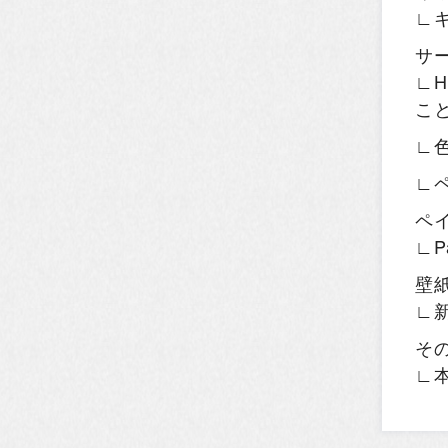
∟
サ
∟H
こ
∟
∟
ペ
∟P
壁
∟
そ
∟