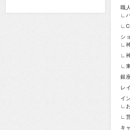
職
∟
∟
シ
∟
∟
∟
銀
レ
イ
∟
∟
キ