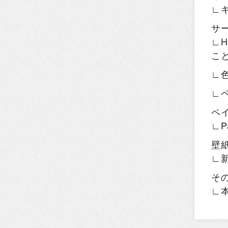
∟
サ
∟H
こ
∟
∟
ペ
∟P
壁
∟
そ
∟