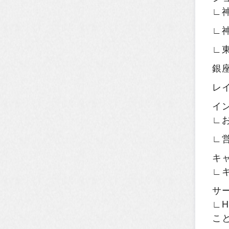
∟
∟
∟
銀
レ
イ
∟
∟
キ
∟
サ
∟H
こ