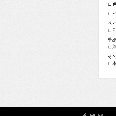
∟
∟
ペ
∟P
壁
∟
そ
∟