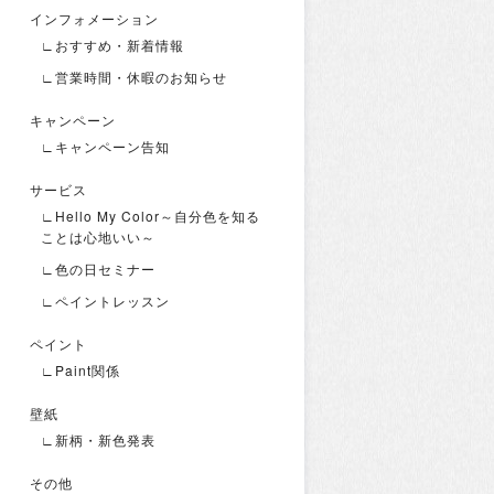
インフォメーション
∟おすすめ・新着情報
∟営業時間・休暇のお知らせ
キャンペーン
∟キャンペーン告知
サービス
∟Hello My Color～自分色を知る
ことは心地いい～
∟色の日セミナー
∟ペイントレッスン
ペイント
∟Paint関係
壁紙
∟新柄・新色発表
その他